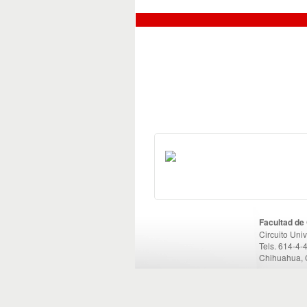
Facultad de
Circuito Uni
Tels. 614-4-
Chihuahua, 