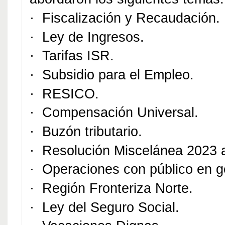
·
Fiscalización y Recaudación.
·
Ley de Ingresos.
·
Tarifas ISR.
·
Subsidio para el Empleo.
·
RESICO.
·
Compensación Universal.
·
Buzón tributario.
·
Resolución Miscelánea 2023 a
·
Operaciones con público en g
·
Región Fronteriza Norte.
·
Ley del Seguro Social.