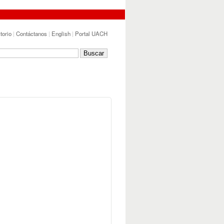
torio
|
Contáctanos
|
English
|
Portal UACH